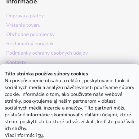
Informácie
Doprava a platby
Vrátenie tovaru
Obchodné podmienky
Reklamačný poriadok
Podmienky ochrany osobných údajov
Kontakty
O nás
Táto stránka používa súbory cookies
Na prispôsobenie obsahu a reklám, poskytovanie funkcií
Hodnotenie obchodu
sociálnych médií a analýzu návštevnosti používame súbory
Moja objednávka
cookie. Informácie o tom, ako používate naše webové
stránky, poskytujeme aj našim partnerom v oblasti
Instagram
sociálnych médií, inzercie a analýzy. Títo partneri môžu
príslušné informácie skombinovať s ďalšími údajmi, ktoré
ste im poskytli alebo ktoré od vás získali, keď ste používali
ich služby.
Viac informácií
tu
.