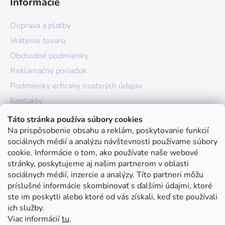
Informácie
Doprava a platby
Vrátenie tovaru
Obchodné podmienky
Reklamačný poriadok
Podmienky ochrany osobných údajov
Kontakty
O nás
Táto stránka používa súbory cookies
Na prispôsobenie obsahu a reklám, poskytovanie funkcií
Hodnotenie obchodu
sociálnych médií a analýzu návštevnosti používame súbory
Moja objednávka
cookie. Informácie o tom, ako používate naše webové
stránky, poskytujeme aj našim partnerom v oblasti
Instagram
sociálnych médií, inzercie a analýzy. Títo partneri môžu
príslušné informácie skombinovať s ďalšími údajmi, ktoré
ste im poskytli alebo ktoré od vás získali, keď ste používali
ich služby.
Viac informácií
tu
.