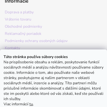
Informácie
Doprava a platby
Vrátenie tovaru
Obchodné podmienky
Reklamačný poriadok
Podmienky ochrany osobných údajov
Kontakty
O nás
Táto stránka používa súbory cookies
Na prispôsobenie obsahu a reklám, poskytovanie funkcií
Hodnotenie obchodu
sociálnych médií a analýzu návštevnosti používame súbory
Moja objednávka
cookie. Informácie o tom, ako používate naše webové
stránky, poskytujeme aj našim partnerom v oblasti
Instagram
sociálnych médií, inzercie a analýzy. Títo partneri môžu
príslušné informácie skombinovať s ďalšími údajmi, ktoré
ste im poskytli alebo ktoré od vás získali, keď ste používali
ich služby.
Viac informácií
tu
.