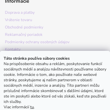
Informácie
Doprava a platby
Vrátenie tovaru
Obchodné podmienky
Reklamačný poriadok
Podmienky ochrany osobných údajov
Kontakty
O nás
Táto stránka používa súbory cookies
Na prispôsobenie obsahu a reklám, poskytovanie funkcií
Hodnotenie obchodu
sociálnych médií a analýzu návštevnosti používame súbory
Moja objednávka
cookie. Informácie o tom, ako používate naše webové
stránky, poskytujeme aj našim partnerom v oblasti
Instagram
sociálnych médií, inzercie a analýzy. Títo partneri môžu
príslušné informácie skombinovať s ďalšími údajmi, ktoré
ste im poskytli alebo ktoré od vás získali, keď ste používali
ich služby.
Viac informácií
tu
.