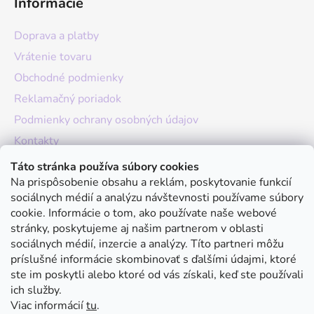
Informácie
Doprava a platby
Vrátenie tovaru
Obchodné podmienky
Reklamačný poriadok
Podmienky ochrany osobných údajov
Kontakty
O nás
Táto stránka používa súbory cookies
Na prispôsobenie obsahu a reklám, poskytovanie funkcií
Hodnotenie obchodu
sociálnych médií a analýzu návštevnosti používame súbory
Moja objednávka
cookie. Informácie o tom, ako používate naše webové
stránky, poskytujeme aj našim partnerom v oblasti
Instagram
sociálnych médií, inzercie a analýzy. Títo partneri môžu
príslušné informácie skombinovať s ďalšími údajmi, ktoré
ste im poskytli alebo ktoré od vás získali, keď ste používali
ich služby.
Viac informácií
tu
.