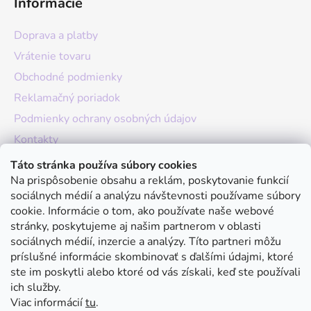
Informácie
Doprava a platby
Vrátenie tovaru
Obchodné podmienky
Reklamačný poriadok
Podmienky ochrany osobných údajov
Kontakty
O nás
Táto stránka používa súbory cookies
Na prispôsobenie obsahu a reklám, poskytovanie funkcií
Hodnotenie obchodu
sociálnych médií a analýzu návštevnosti používame súbory
Moja objednávka
cookie. Informácie o tom, ako používate naše webové
stránky, poskytujeme aj našim partnerom v oblasti
Instagram
sociálnych médií, inzercie a analýzy. Títo partneri môžu
príslušné informácie skombinovať s ďalšími údajmi, ktoré
ste im poskytli alebo ktoré od vás získali, keď ste používali
ich služby.
Viac informácií
tu
.