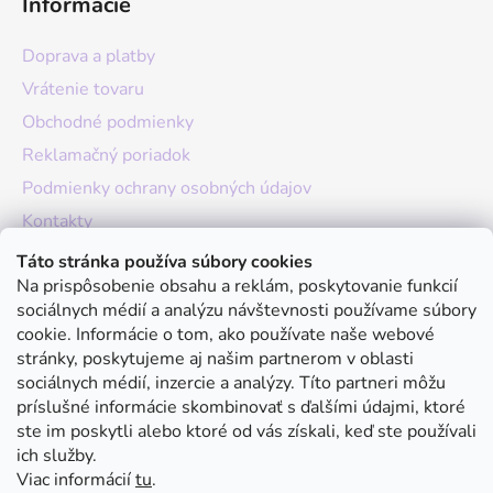
Informácie
Doprava a platby
Vrátenie tovaru
Obchodné podmienky
Reklamačný poriadok
Podmienky ochrany osobných údajov
Kontakty
O nás
Táto stránka používa súbory cookies
Na prispôsobenie obsahu a reklám, poskytovanie funkcií
Hodnotenie obchodu
sociálnych médií a analýzu návštevnosti používame súbory
Moja objednávka
cookie. Informácie o tom, ako používate naše webové
stránky, poskytujeme aj našim partnerom v oblasti
Instagram
sociálnych médií, inzercie a analýzy. Títo partneri môžu
príslušné informácie skombinovať s ďalšími údajmi, ktoré
ste im poskytli alebo ktoré od vás získali, keď ste používali
ich služby.
Viac informácií
tu
.