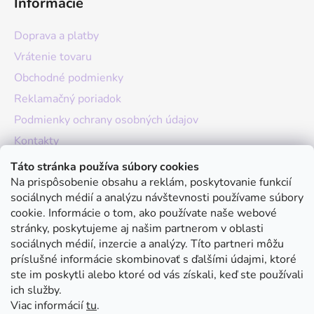
Informácie
Doprava a platby
Vrátenie tovaru
Obchodné podmienky
Reklamačný poriadok
Podmienky ochrany osobných údajov
Kontakty
O nás
Táto stránka používa súbory cookies
Na prispôsobenie obsahu a reklám, poskytovanie funkcií
Hodnotenie obchodu
sociálnych médií a analýzu návštevnosti používame súbory
Moja objednávka
cookie. Informácie o tom, ako používate naše webové
stránky, poskytujeme aj našim partnerom v oblasti
Instagram
sociálnych médií, inzercie a analýzy. Títo partneri môžu
príslušné informácie skombinovať s ďalšími údajmi, ktoré
ste im poskytli alebo ktoré od vás získali, keď ste používali
ich služby.
Viac informácií
tu
.