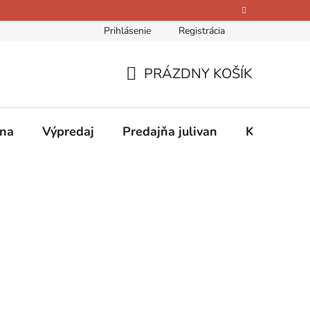
Prihlásenie
Registrácia
bných údajov
Kontakty
O nás
Hodnotenie obchodu
PRÁZDNY KOŠÍK
NÁKUPNÝ
KOŠÍK
ina
Výpredaj
Predajňa julivan
Kontakty