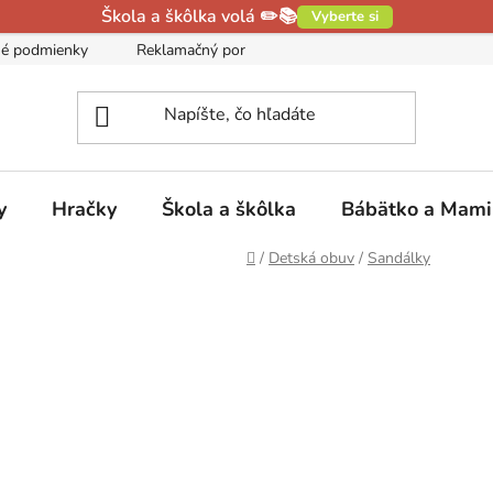
Škola a škôlka volá ✏️📚
Vyberte si
é podmienky
Reklamačný poriadok
Podmienky ochrany oso
y
Hračky
Škola a škôlka
Bábätko a Mam
Domov
/
Detská obuv
/
Sandálky