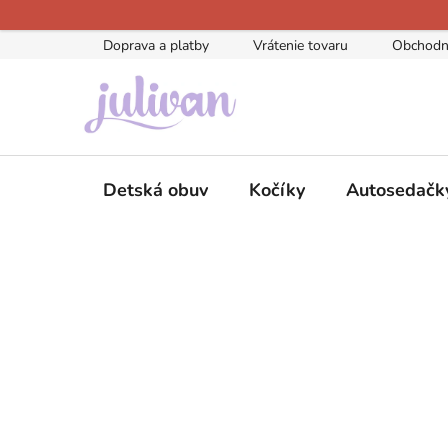
Prejsť
na
Doprava a platby
Vrátenie tovaru
Obchodn
obsah
Detská obuv
Kočíky
Autosedačk