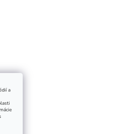
dií a
lasti
rmácie
s