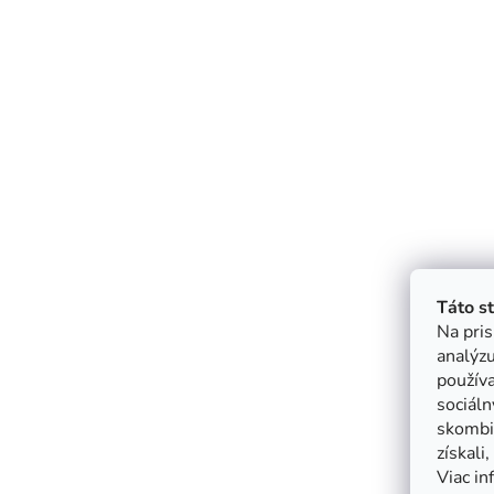
Táto s
Na pris
analýzu
použív
sociáln
skombin
získali
Viac in