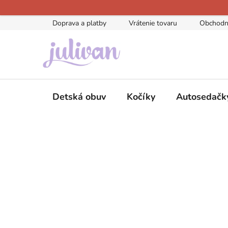
Prejsť
na
Doprava a platby
Vrátenie tovaru
Obchodn
obsah
Detská obuv
Kočíky
Autosedačk