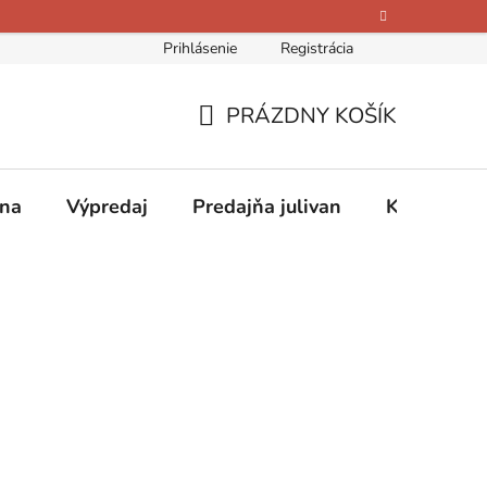
Prihlásenie
Registrácia
bných údajov
Kontakty
O nás
Hodnotenie obchodu
PRÁZDNY KOŠÍK
NÁKUPNÝ
KOŠÍK
ina
Výpredaj
Predajňa julivan
Kontakty