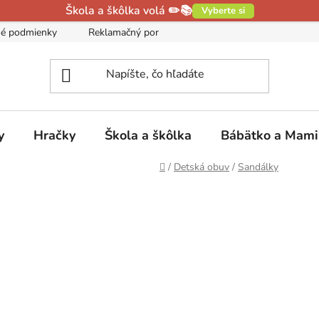
Škola a škôlka volá ✏️📚
Vyberte si
é podmienky
Reklamačný poriadok
Podmienky ochrany oso
y
Hračky
Škola a škôlka
Bábätko a Mam
Domov
/
Detská obuv
/
Sandálky