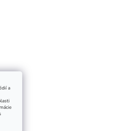
dií a
lasti
rmácie
s