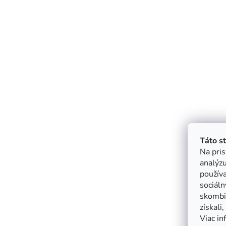
Táto s
Na pris
analýzu
použív
sociáln
skombin
získali
Viac in