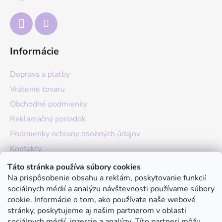
i
e
Informácie
Doprava a platby
Vrátenie tovaru
Obchodné podmienky
Reklamačný poriadok
Podmienky ochrany osobných údajov
Kontakty
O nás
Táto stránka používa súbory cookies
Na prispôsobenie obsahu a reklám, poskytovanie funkcií
Hodnotenie obchodu
sociálnych médií a analýzu návštevnosti používame súbory
Moja objednávka
cookie. Informácie o tom, ako používate naše webové
stránky, poskytujeme aj našim partnerom v oblasti
Instagram
sociálnych médií, inzercie a analýzy. Títo partneri môžu