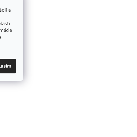
dií a
lasti
rmácie
s
lasím