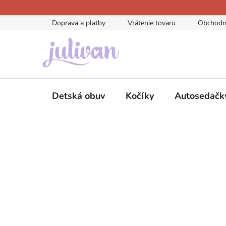
Prejsť
na
Doprava a platby
Vrátenie tovaru
Obchodn
obsah
Detská obuv
Kočíky
Autosedačk