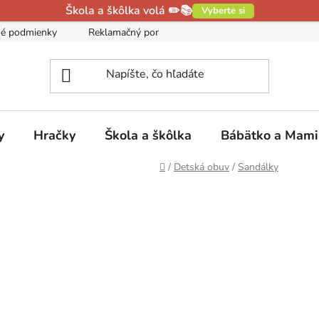
Škola a škôlka volá ✏️📚
Vyberte si
é podmienky
Reklamačný poriadok
Podmienky ochrany oso
y
Hračky
Škola a škôlka
Bábätko a Mam
Domov
/
Detská obuv
/
Sandálky