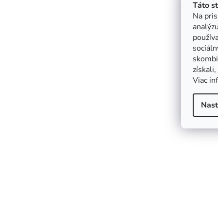
Táto s
Na pris
analýzu
použív
sociáln
skombin
získali
Viac in
Nast