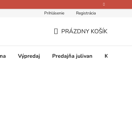
Prihlásenie
Registrácia
bných údajov
Kontakty
O nás
Hodnotenie obchodu
PRÁZDNY KOŠÍK
NÁKUPNÝ
KOŠÍK
ina
Výpredaj
Predajňa julivan
Kontakty