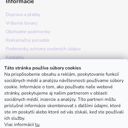
Informácie
Doprava a platby
Vrátenie tovaru
Obchodné podmienky
Reklamačný poriadok
Podmienky ochrany osobných údajov
Kontakty
O nás
Táto stránka používa súbory cookies
Na prispôsobenie obsahu a reklám, poskytovanie funkcií
Hodnotenie obchodu
sociálnych médií a analýzu návštevnosti používame súbory
Moja objednávka
cookie. Informácie o tom, ako používate naše webové
stránky, poskytujeme aj našim partnerom v oblasti
Instagram
sociálnych médií, inzercie a analýzy. Títo partneri môžu
príslušné informácie skombinovať s ďalšími údajmi, ktoré
ste im poskytli alebo ktoré od vás získali, keď ste používali
ich služby.
Viac informácií
tu
.