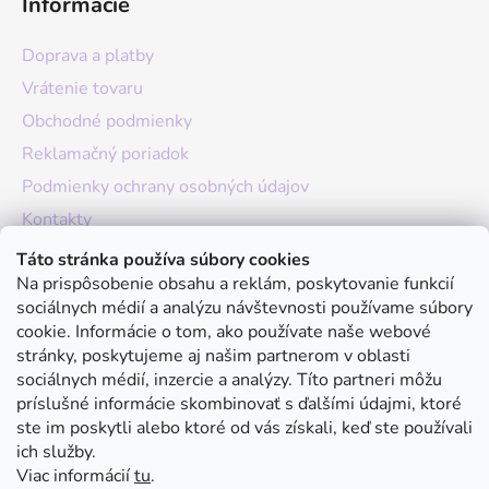
Informácie
Doprava a platby
Vrátenie tovaru
Obchodné podmienky
Reklamačný poriadok
Podmienky ochrany osobných údajov
Kontakty
O nás
Táto stránka používa súbory cookies
Na prispôsobenie obsahu a reklám, poskytovanie funkcií
Hodnotenie obchodu
sociálnych médií a analýzu návštevnosti používame súbory
Moja objednávka
cookie. Informácie o tom, ako používate naše webové
stránky, poskytujeme aj našim partnerom v oblasti
Instagram
sociálnych médií, inzercie a analýzy. Títo partneri môžu
príslušné informácie skombinovať s ďalšími údajmi, ktoré
ste im poskytli alebo ktoré od vás získali, keď ste používali
ich služby.
Viac informácií
tu
.