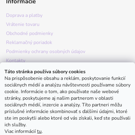
Informácie
Doprava a platby
Vrátenie tovaru
Obchodné podmienky
Reklamačný poriadok
Podmienky ochrany osobných údajov
Kontakty
O nás
Táto stránka používa súbory cookies
Na prispôsobenie obsahu a reklám, poskytovanie funkcií
Hodnotenie obchodu
sociálnych médií a analýzu návštevnosti používame súbory
Moja objednávka
cookie. Informácie o tom, ako používate naše webové
stránky, poskytujeme aj našim partnerom v oblasti
Instagram
sociálnych médií, inzercie a analýzy. Títo partneri môžu
príslušné informácie skombinovať s ďalšími údajmi, ktoré
ste im poskytli alebo ktoré od vás získali, keď ste používali
ich služby.
Viac informácií
tu
.