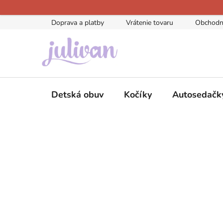
Prejsť
na
Doprava a platby
Vrátenie tovaru
Obchodn
obsah
Detská obuv
Kočíky
Autosedačk