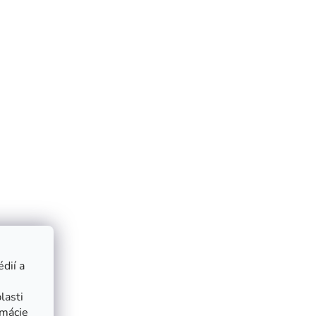
dií a
lasti
rmácie