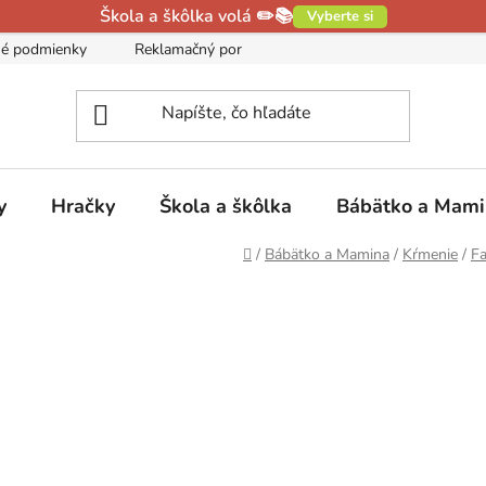
Škola a škôlka volá ✏️📚
Vyberte si
é podmienky
Reklamačný poriadok
Podmienky ochrany oso
y
Hračky
Škola a škôlka
Bábätko a Mam
Domov
/
Bábätko a Mamina
/
Kŕmenie
/
Fa