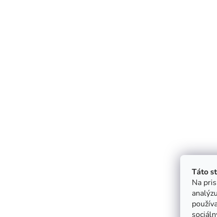
Táto s
Na pris
analýzu
použív
sociáln