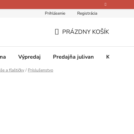
Prihlásenie
Registrácia
bných údajov
Kontakty
O nás
Hodnotenie obchodu
PRÁZDNY KOŠÍK
NÁKUPNÝ
KOŠÍK
ina
Výpredaj
Predajňa julivan
Kontakty
še a fľaštičky
/
Príslušenstvo