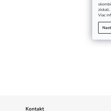
skombin
získali
Viac in
Nast
Z
Kontakt
á