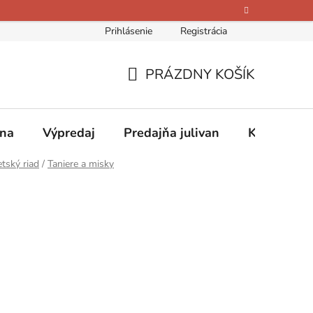
Prihlásenie
Registrácia
bných údajov
Kontakty
O nás
Hodnotenie obchodu
PRÁZDNY KOŠÍK
NÁKUPNÝ
KOŠÍK
ina
Výpredaj
Predajňa julivan
Kontakty
tský riad
/
Taniere a misky