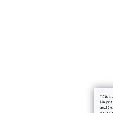
Táto s
Na pris
analýzu