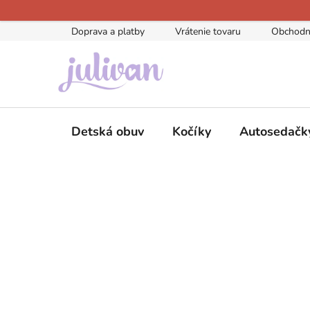
Prejsť
na
Doprava a platby
Vrátenie tovaru
Obchodn
obsah
Detská obuv
Kočíky
Autosedačk