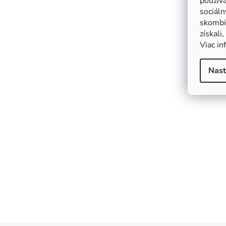
použív
sociáln
skombin
získali
Viac in
Nast