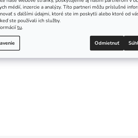
ate naše webové stránky, poskytujeme aj našim partnerom v ob
ych médií, inzercie a analýzy. Títo partneri môžu príslušné info
ovať s ďalšími údajmi, ktoré ste im poskytli alebo ktoré od vá
, keď ste používali ich služby.
formácií
tu
.
avenie
Odmietnuť
Súh