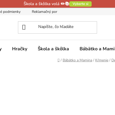
Škola a škôlka volá ✏️📚
Vyberte si
é podmienky
Reklamačný poriadok
Podmienky ochrany oso
y
Hračky
Škola a škôlka
Bábätko a Mam
Domov
/
Bábätko a Mamina
/
Kŕmenie
/
De