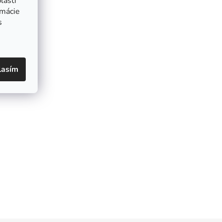
lasti
rmácie
s
lasím