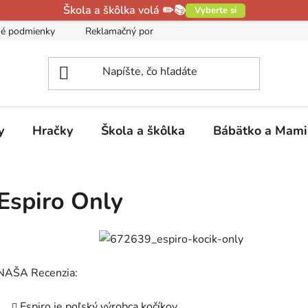
Škola a škôlka volá ✏️📚
Vyberte si
é podmienky
Reklamačný poriadok
Podmienky ochrany oso
y
Hračky
Škola a škôlka
Bábätko a Mam
Espiro Only
NAŠA Recenzia:
Espiro je poľský výrobca kočíkov.