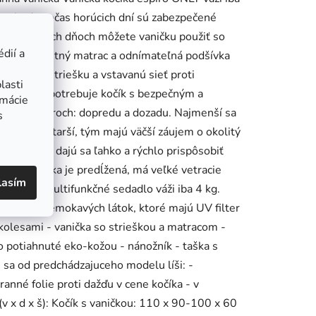
ná pohoda počas horúcich dní sú zabezpečené
 chladnejších dňoch môžete vaničku použiť so
dií a
ou je kvalitný matrac a odnímateľná podšívka
edĺženú striešku a vstavanú sieť proti
lasti
 na svet, potrebuje kočík s bezpečným a
rmácie
oboch smeroch: dopredu a dozadu. Najmenší sa
s
 a čím sú starší, tým majú väčší záujem o okolitý
aviteľné a dajú sa ľahko a rýchlo prispôsobiť
hu. Strieška je predĺžená, má veľké vetracie
lasím
é - toto multifunkčné sedadlo váži iba 4 kg.
ný z nepremokavých látok, ktoré majú UV filter
kolesami - vanička so strieškou a matracom -
o potiahnuté eko-kožou - nánožník - taška s
sa od predchádzajuceho modelu líši: -
anné folie proti dažďu v cene kočíka - v
 x d x š): Kočík s vaničkou: 110 x 90-100 x 60