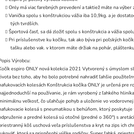
Only má viac farebných prevedení a taktiež máte na výber z 
Vanička spolu s konštrukciou vážia iba 10,9kg. a je dostato
tých tvrdších.
Športová časť, sa dá zložiť spolu s konštrukcia a vážia spol
Pri príslušenstve ku kočíku, tak ako býva pri poľských koč
tašku alebo vak. v ktorom máte držiak na pohár, pláštenk
Popis Výrobcu:
Kočík espiro ONLY nová kolekcia 2021 Vytvorený s úmyslom sl
života bez toho, aby ho bolo potrebné nahradiť ľahšie použite
nafukovacích kolesách Konštrukcia kočíka ONLY je určená pre rod
najjednoduchší na používanie, je rám vyrobený z ľahkého hliník
minimálnu veľkosť, čo uľahčuje pohyb a uloženie vo vodorovnej a
nafukovacie kolesá s pneumatikou s behúňom, ktorý poskytuje v
odpruženie a predné kolesá sú otočné (predné o 360°) s aretác
priestranný kôš uschová veľa príslušenstva a kryt na zips ich c
rukoväť, ktorá sa prispôsobi výške rodičov. Super ľahká, priest