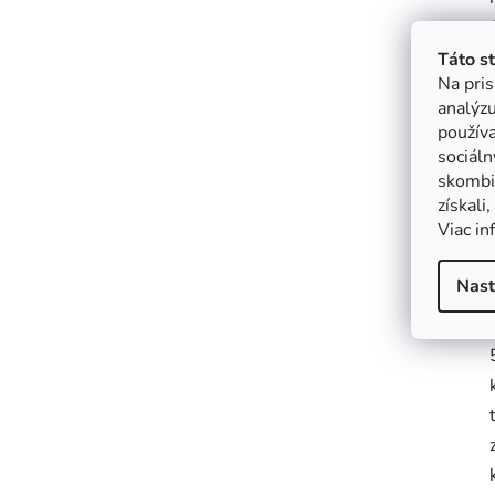
Táto s
Na pris
analýzu
použív
sociáln
skombin
získali
Viac in
Nast