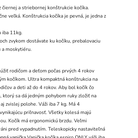
čiernej a striebornej konštrukcie kočíka.
čne veľká. Konštrukcia kočíka je pevná, je jedna z
u iba 11kg.
íkoch zvykom dostávate ku kočíku, prebalovaciu
u a moskytiéru.
úžiť rodičom a deťom počas prvých 4 rokov
ľným kočíkom. Ultra kompaktná konštrukcia na
ičov a deti až do 4 rokov. Aby bol kočík čo
a, ktorý sa dá jedným pohybom ruky zložiť na
j zvislej polohe. Váži iba 7 kg. Má 4
ynikajúcu priľnavosť. Všetky kolesá majú
iou. Kočík má ergonomickú brzdu. Veľmi
hráni pred vypadnutím. Teleskopicky nastaviteľná
ranná vanička Vanička kočíka espiro ONLY váži iba