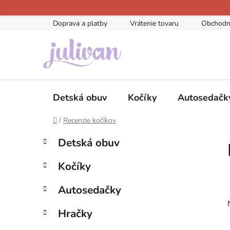
Prejsť
na
Doprava a platby
Vrátenie tovaru
Obchodn
obsah
Detská obuv
Kočíky
Autosedačk
Domov
/
Recenzie kočíkov
K
B
Preskočiť
Detská obuv
a
kategórie
o
t
č
Kočíky
e
n
g
ý
Autosedačky
ó
p
r
Hračky
i
a
e