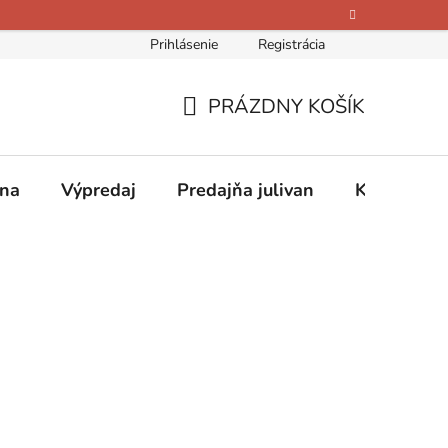
Prihlásenie
Registrácia
bných údajov
Kontakty
O nás
Hodnotenie obchodu
PRÁZDNY KOŠÍK
NÁKUPNÝ
KOŠÍK
ina
Výpredaj
Predajňa julivan
Kontakty