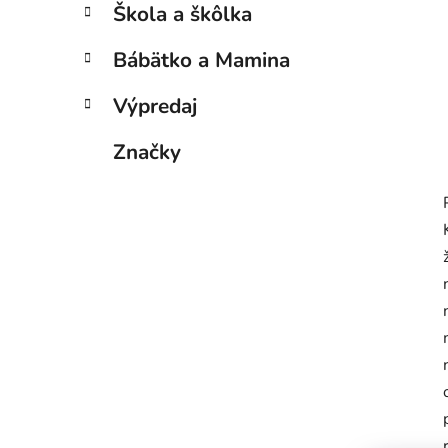
n
Škola a škôlka
e
l
Bábätko a Mamina
Výpredaj
Značky