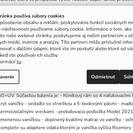
3,9 kg a má priestranný interiér. Dostatočné vetranie a tepel
veľkým vetracím oknom so sieťkou na zadnej strane striešky. V
tránka používa súbory cookies
pôsobenie obsahu a reklám, poskytovanie funkcií sociálnych mé
špeciálnym krytom na zips a límcom na magnetky. Veľkou výhod
 návštevnosti používame súbory cookie. Informácie o tom, ako
vyrobená z mäkkého materiálu vhodného pre deti. Vanička má pr
ate naše webové stránky, poskytujeme aj našim partnerom v ob
komárom. Multifunkčné sedadlo Ak dieťa začne sedieť a pozerať
ych médií, inzercie a analýzy. Títo partneri môžu príslušné info
pohodlným sedadlom. V espiro ONLY sa dá sedadlo nastaviť v 
ovať s ďalšími údajmi, ktoré ste im poskytli alebo ktoré od vá
, keď ste používali ich služby.
často cítia bezpečne, keď vidia svojich rodičov počas prechádzok
formácií
tu
.
svet. Opierka na nohy, operadlo, strieška a popruhy sú plne nast
potrebám dieťaťa. Operadlo sa dá nastaviť do polohy uplného ľa
avenie
Odmietnuť
Súh
okná a zabudovanú sieť proti komárom. Čo je pre rodičov dôležit
Ľahko odnímateľné madlo potiahnuté ekokožou. Kočík je vyrobe
50+UV. Súčasťou balenia je: - hliníkový rám so 4 nafukovacími 
kryt vaničky - sedadlo so strieškou a 5-bodovými pásmi - madl
termoizolačnými vreckami - prebaľovacia podložka Model 2021 
zmenenou vaničkou - doplnený kvalitný matrac vo vaničky - ochr
komplete su adaptere vďaka ktorým je vanička vyššia Rozmery (v