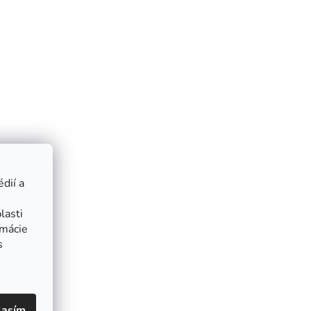
dií a
lasti
rmácie
s
lasím