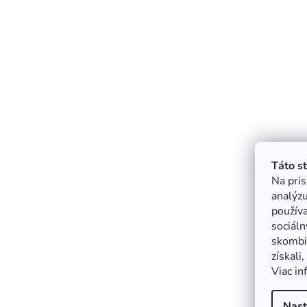
Táto s
Na pris
analýzu
použív
sociáln
skombin
získali
Viac in
Nast