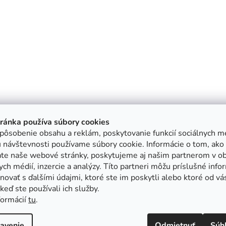
tránka používa súbory cookies
pôsobenie obsahu a reklám, poskytovanie funkcií sociálnych mé
 návštevnosti používame súbory cookie. Informácie o tom, ako
ate naše webové stránky, poskytujeme aj našim partnerom v ob
ych médií, inzercie a analýzy. Títo partneri môžu príslušné info
ovať s ďalšími údajmi, ktoré ste im poskytli alebo ktoré od vá
, keď ste používali ich služby.
formácií
tu
.
avenie
Odmietnuť
Súh