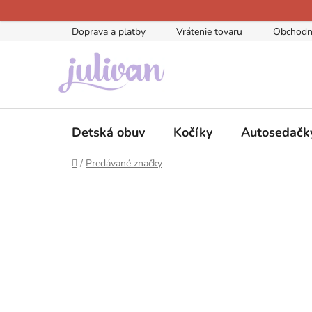
Prejsť
na
Doprava a platby
Vrátenie tovaru
Obchodn
obsah
Detská obuv
Kočíky
Autosedačk
Domov
/
Predávané značky