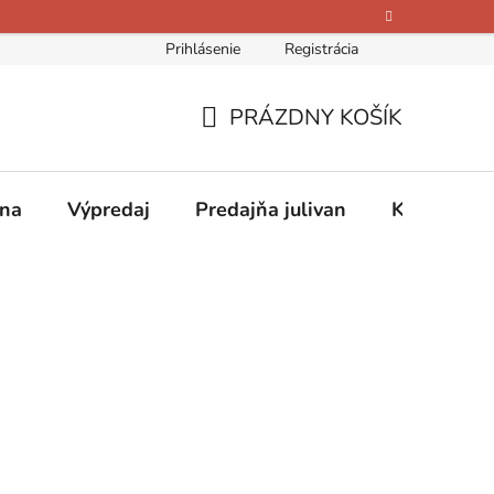
Prihlásenie
Registrácia
bných údajov
Kontakty
O nás
Hodnotenie obchodu
PRÁZDNY KOŠÍK
NÁKUPNÝ
KOŠÍK
ina
Výpredaj
Predajňa julivan
Kontakty