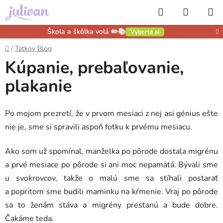
Prejsť
Hľadať
NÁKUP
na
obsah
KOŠÍK
Škola a škôlka volá ✏️📚
Vyberte si
Domov
/
Tatkov Blog
Kúpanie, prebaľovanie,
plakanie
Po mojom prezretí, že v prvom mesiaci z nej asi génius ešte
nie je, sme si spravili aspoň fotku k prvému mesiacu.
Ako som už spomínal, manželka po pôrode dostala migrénu
a prvé mesiace po pôrode si ani moc nepamätá. Bývali sme
u svokrovcov, takže o malú sme sa stíhali postarať
a popritom sme budili maminku na kŕmenie. Vraj po pôrode
sa to ženám stáva a migrény prestanú a bude dobre.
Čakáme teda.