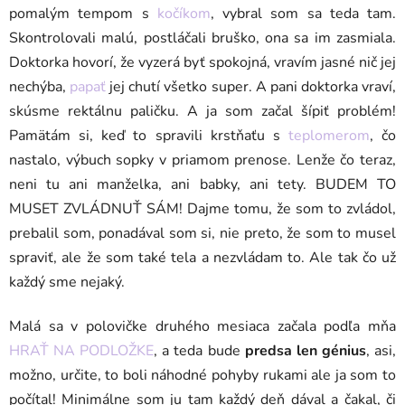
pomalým tempom s
kočíkom
, vybral som sa teda tam.
Skontrolovali malú, postláčali bruško, ona sa im zasmiala.
Doktorka hovorí, že vyzerá byť spokojná, vravím jasné nič jej
nechýba,
papať
jej chutí všetko super. A pani doktorka vraví,
skúsme rektálnu paličku. A ja som začal šípiť problém!
Pamätám si, keď to spravili krstňaťu s
teplomerom
, čo
nastalo, výbuch sopky v priamom prenose. Lenže čo teraz,
neni tu ani manželka, ani babky, ani tety. BUDEM TO
MUSET ZVLÁDNUŤ SÁM! Dajme tomu, že som to zvládol,
prebalil som, ponadával som si, nie preto, že som to musel
spraviť, ale že som také tela a nezvládam to. Ale tak čo už
každý sme nejaký.
Malá sa v polovičke druhého mesiaca začala podľa mňa
HRAŤ NA PODLOŽKE
, a teda bude
predsa len génius
, asi,
možno, určite, to boli náhodné pohyby rukami ale ja som to
počítal! Minimálne som ju tam každý deň dával a čakal, či