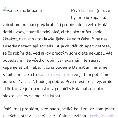
Prvé
kúpanie
(nie, že
by sme ju kúpali až
v druhom mesiaci prvý krát :D ) prebiehalo skvelo. Malá sa
dotkla vody, spustila taký plač, alebo skôr mňaukanie,
škrekot, nazvať sa to dá všelijako, že som čakal či na nás
susedia nezavolajú sociálku. A ja chudák chlapec v strese,
že čo robím zle, veď nikdy predtým som dieťa nekúpal. Ale
povedali mi, že všetko robím tak ako mám, len asi ju
kúpanie až tak nebaví.. čo si budeme klamať ani mňa nie.
Kúpili sme takú tú
vaničku s výstužou
že ju tam položíme
bude sa čvachtať, bude jej dobre. Prvé mesiace to vyzeralo
skôr tak, že je ten maskot z pesničky Fúľa bakaná, ako
niekto, kto by sa mal rád kúpať.
Ďalší môj problém, a že naozaj veľký bol ten, že som jeden
z tých otcov, ktorý nie úplne zvláda
prebaľovanie
.