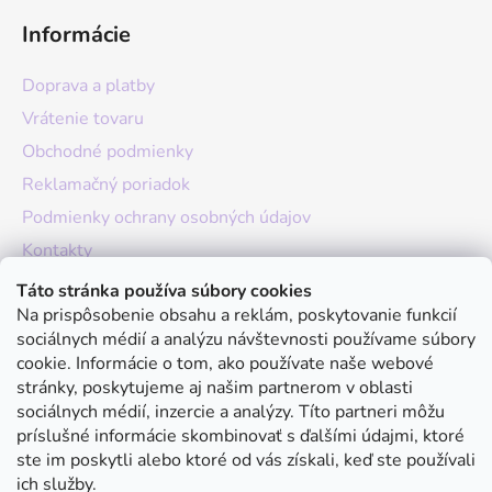
Informácie
Doprava a platby
Vrátenie tovaru
Obchodné podmienky
Reklamačný poriadok
Podmienky ochrany osobných údajov
Kontakty
O nás
Táto stránka používa súbory cookies
Na prispôsobenie obsahu a reklám, poskytovanie funkcií
Hodnotenie obchodu
sociálnych médií a analýzu návštevnosti používame súbory
Moja objednávka
cookie. Informácie o tom, ako používate naše webové
stránky, poskytujeme aj našim partnerom v oblasti
Instagram
sociálnych médií, inzercie a analýzy. Títo partneri môžu
príslušné informácie skombinovať s ďalšími údajmi, ktoré
ste im poskytli alebo ktoré od vás získali, keď ste používali
ich služby.