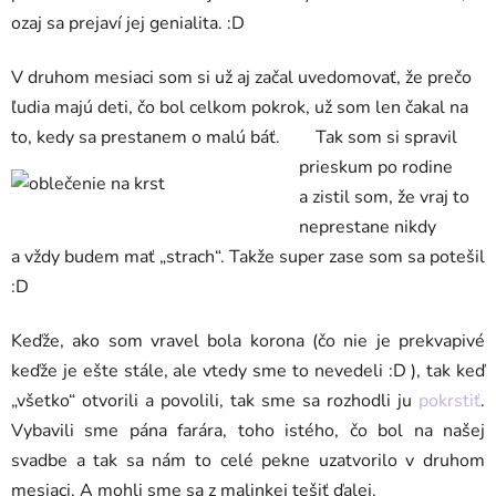
ozaj sa prejaví jej genialita. :D
V druhom mesiaci som si už aj začal uvedomovať, že prečo
ľudia majú deti, čo bol celkom pokrok, už som len čakal na
to, kedy sa prestanem o malú báť. Tak
som si spravil
prieskum po rodine
a zistil som, že vraj to
neprestane nikdy
a vždy budem mať „strach“. Takže super zase som sa potešil
:D
Keďže, ako som vravel bola korona (čo nie je prekvapivé
keďže je ešte stále, ale vtedy sme to nevedeli :D ), tak keď
„všetko“ otvorili a povolili, tak sme sa rozhodli ju
pokrstiť
.
Vybavili sme pána farára, toho istého, čo bol na našej
svadbe a tak sa nám to celé pekne uzatvorilo v druhom
mesiaci. A mohli sme sa z malinkej tešiť ďalej.