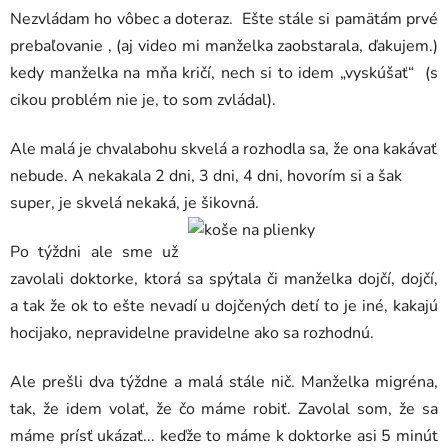
Nezvládam ho vôbec a doteraz. Ešte stále si pamätám prvé
prebaľovanie , (aj video mi manželka zaobstarala, ďakujem.)
kedy manželka na mňa kričí, nech si to idem „vyskúšať“ (s
cikou problém nie je, to som zvládal).
Ale malá je chvalabohu skvelá a rozhodla sa, že ona kakávať
nebude. A nekakala 2 dni, 3 dni, 4 dni, hovorím si a šak
super, je skvelá nekaká, je šikovná.
Po týždni ale sme už
zavolali doktorke, ktorá sa spýtala či manželka dojčí, dojčí,
a tak že ok to ešte nevadí u dojčených detí to je iné, kakajú
hocijako, nepravidelne pravidelne ako sa rozhodnú.
Ale prešli dva týždne a malá stále nič. Manželka migréna,
tak, že idem volať, že čo máme robiť. Zavolal som, že sa
máme prísť ukázať... keďže to máme k doktorke asi 5 minút