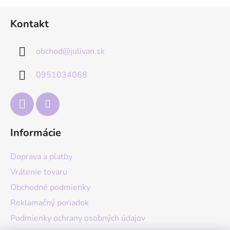
Z
Kontakt
á
p
obchod
@
julivan.sk
ä
t
0951034068
i
e
Informácie
Doprava a platby
Vrátenie tovaru
Obchodné podmienky
Reklamačný poriadok
Podmienky ochrany osobných údajov