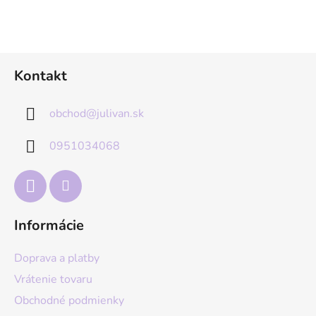
Z
Kontakt
á
p
obchod
@
julivan.sk
ä
t
0951034068
i
e
Informácie
Doprava a platby
Vrátenie tovaru
Obchodné podmienky