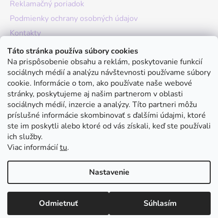
Reklamačný poriadok
Podmienky ochrany osobných údajov
Kontakty
O nás
Táto stránka používa súbory cookies
Na prispôsobenie obsahu a reklám, poskytovanie funkcií
Hodnotenie obchodu
sociálnych médií a analýzu návštevnosti používame súbory
Moja objednávka
cookie. Informácie o tom, ako používate naše webové
stránky, poskytujeme aj našim partnerom v oblasti
Instagram
sociálnych médií, inzercie a analýzy. Títo partneri môžu
príslušné informácie skombinovať s ďalšími údajmi, ktoré
ste im poskytli alebo ktoré od vás získali, keď ste používali
ich služby.
Viac informácií
tu
.
Nastavenie
Vytvoril Shoptet
Odmietnuť
Súhlasím
Copyright 2026
julivan
. Všetky práva vyhradené.
Upraviť
nastavenie cookies