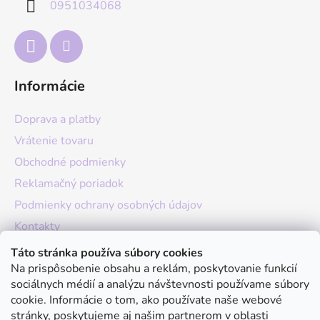
0951034068
i
e
Informácie
Doprava a platby
Vrátenie tovaru
Obchodné podmienky
Reklamačný poriadok
Podmienky ochrany osobných údajov
Kontakty
O nás
Táto stránka používa súbory cookies
Na prispôsobenie obsahu a reklám, poskytovanie funkcií
Hodnotenie obchodu
sociálnych médií a analýzu návštevnosti používame súbory
Moja objednávka
cookie. Informácie o tom, ako používate naše webové
stránky, poskytujeme aj našim partnerom v oblasti