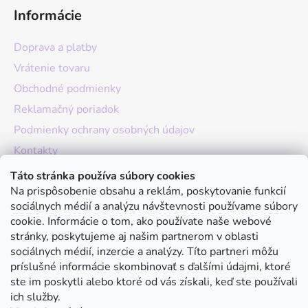
Informácie
Doprava a platby
Vrátenie tovaru
Obchodné podmienky
Reklamačný poriadok
Podmienky ochrany osobných údajov
Kontakty
O nás
Táto stránka používa súbory cookies
Na prispôsobenie obsahu a reklám, poskytovanie funkcií
Hodnotenie obchodu
sociálnych médií a analýzu návštevnosti používame súbory
Moja objednávka
cookie. Informácie o tom, ako používate naše webové
stránky, poskytujeme aj našim partnerom v oblasti
Instagram
sociálnych médií, inzercie a analýzy. Títo partneri môžu
príslušné informácie skombinovať s ďalšími údajmi, ktoré
ste im poskytli alebo ktoré od vás získali, keď ste používali
ich služby.