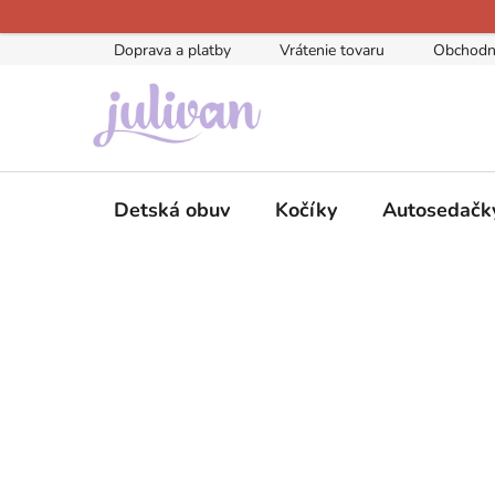
Prejsť
na
Doprava a platby
Vrátenie tovaru
Obchodn
obsah
Detská obuv
Kočíky
Autosedačk