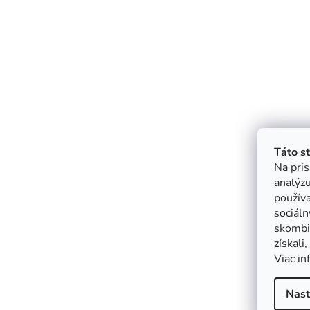
Táto s
Na pris
analýzu
použív
sociáln
skombin
získali
Viac in
Nast