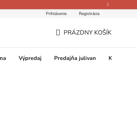
Prihlásenie
Registrácia
bných údajov
Kontakty
O nás
Hodnotenie obchodu
PRÁZDNY KOŠÍK
NÁKUPNÝ
KOŠÍK
ina
Výpredaj
Predajňa julivan
Kontakty