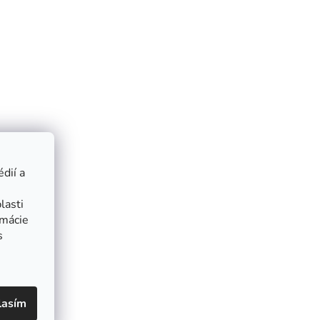
dií a
lasti
rmácie
s
lasím