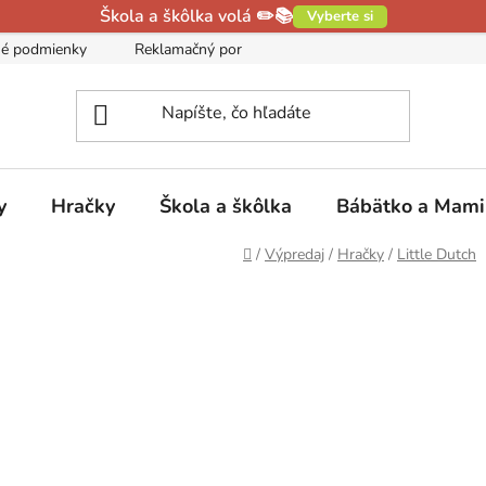
Škola a škôlka volá ✏️📚
Vyberte si
é podmienky
Reklamačný poriadok
Podmienky ochrany oso
y
Hračky
Škola a škôlka
Bábätko a Mam
Domov
/
Výpredaj
/
Hračky
/
Little Dutch