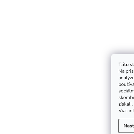
Táto s
Na pris
analýzu
použív
sociáln
skombin
získali
Viac in
Nast