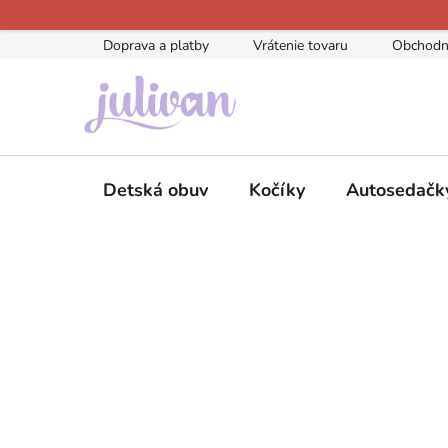
Prejsť
na
Doprava a platby
Vrátenie tovaru
Obchodn
obsah
Detská obuv
Kočíky
Autosedačk