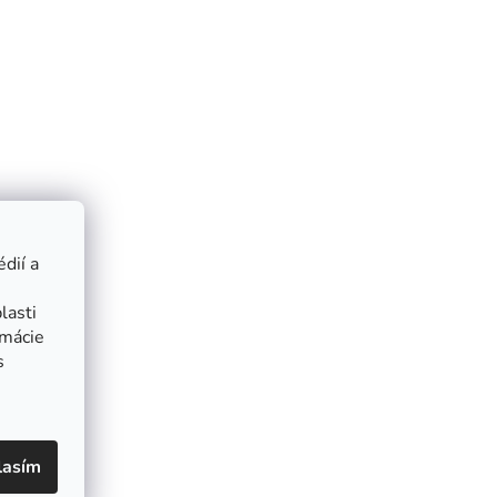
dií a
lasti
rmácie
s
lasím