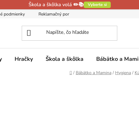
Škola a škôlka volá ✏️📚
Vyberte si
é podmienky
Reklamačný poriadok
Podmienky ochrany oso
y
Hračky
Škola a škôlka
Bábätko a Mam
Domov
/
Bábätko a Mamina
/
Hygiena
/
K