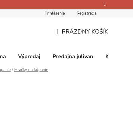
Prihlásenie
Registrácia
bných údajov
Kontakty
O nás
Hodnotenie obchodu
PRÁZDNY KOŠÍK
NÁKUPNÝ
KOŠÍK
ina
Výpredaj
Predajňa julivan
Kontakty
úpanie
/
Hračky na kúpanie