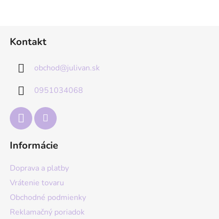
Z
Kontakt
á
p
obchod
@
julivan.sk
ä
t
0951034068
i
e
Informácie
Doprava a platby
Vrátenie tovaru
Obchodné podmienky
Reklamačný poriadok