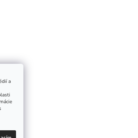
dií a
lasti
rmácie
s
lasím