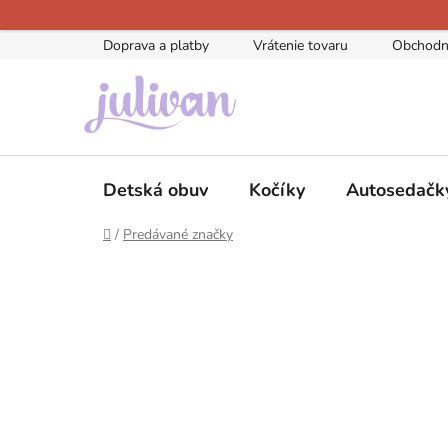
Prejsť
na
Doprava a platby
Vrátenie tovaru
Obchodn
obsah
Detská obuv
Kočíky
Autosedačk
Domov
/
Predávané značky