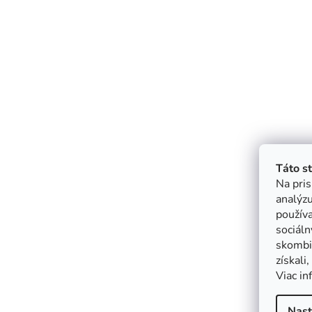
Táto s
Na pris
analýzu
použív
sociáln
skombin
získali
Viac in
Nast