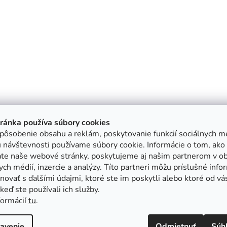
tránka používa súbory cookies
pôsobenie obsahu a reklám, poskytovanie funkcií sociálnych mé
 návštevnosti používame súbory cookie. Informácie o tom, ako
ate naše webové stránky, poskytujeme aj našim partnerom v ob
ych médií, inzercie a analýzy. Títo partneri môžu príslušné info
ovať s ďalšími údajmi, ktoré ste im poskytli alebo ktoré od vá
, keď ste používali ich služby.
formácií
tu
.
avenie
Odmietnuť
Súh