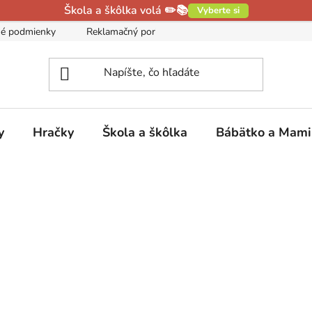
Škola a škôlka volá ✏️📚
Vyberte si
é podmienky
Reklamačný poriadok
Podmienky ochrany oso
y
Hračky
Škola a škôlka
Bábätko a Mam