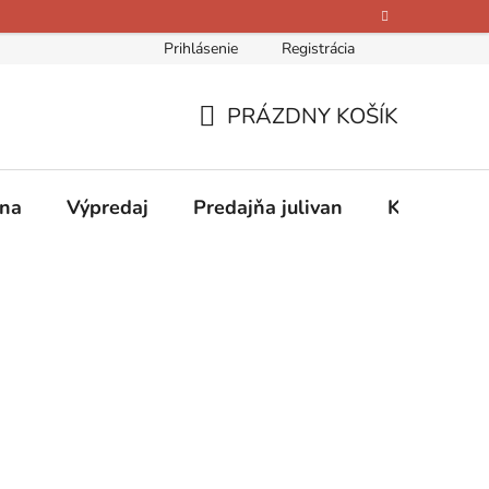
Prihlásenie
Registrácia
bných údajov
Kontakty
O nás
Hodnotenie obchodu
PRÁZDNY KOŠÍK
NÁKUPNÝ
KOŠÍK
ina
Výpredaj
Predajňa julivan
Kontakty