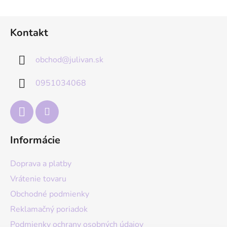
Z
Kontakt
á
p
obchod
@
julivan.sk
ä
t
0951034068
i
e
Informácie
Doprava a platby
Vrátenie tovaru
Obchodné podmienky
Reklamačný poriadok
Podmienky ochrany osobných údajov