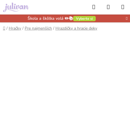
Prejsť
Hľadať
NÁKUP
na
obsah
KOŠÍK
Škola a škôlka volá ✏️📚
Vyberte si
Domov
/
Hračky
/
Pre najmenších
/
Hrazdičky a hracie deky