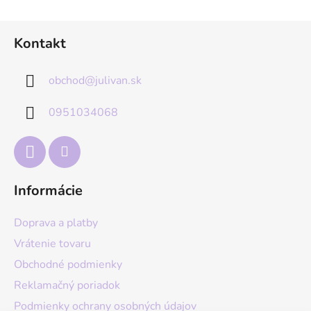
Z
Kontakt
á
p
obchod
@
julivan.sk
ä
t
0951034068
i
e
Informácie
Doprava a platby
Vrátenie tovaru
Obchodné podmienky
Reklamačný poriadok
Podmienky ochrany osobných údajov