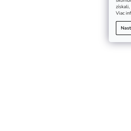
skombin
získali
Viac in
Nast