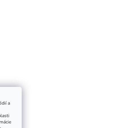
dií a
lasti
rmácie