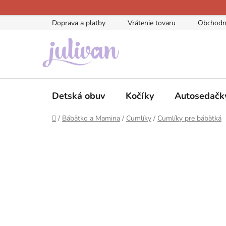
Prejsť
na
Doprava a platby
Vrátenie tovaru
Obchodn
obsah
Detská obuv
Kočíky
Autosedačk
Domov
/
Bábätko a Mamina
/
Cumlíky
/
Cumlíky pre bábätká