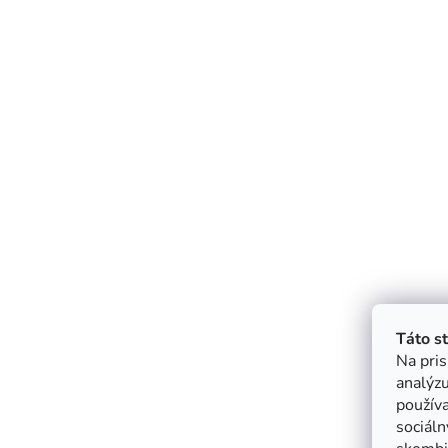
Táto s
Na pris
analýzu
použív
sociáln