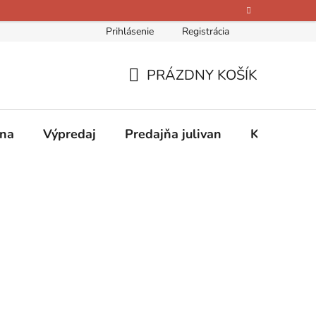
Prihlásenie
Registrácia
bných údajov
Kontakty
O nás
Hodnotenie obchodu
PRÁZDNY KOŠÍK
NÁKUPNÝ
KOŠÍK
ina
Výpredaj
Predajňa julivan
Kontakty