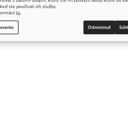
ovať s ďalšími údajmi, ktoré ste im poskytli alebo ktoré od vá
, keď ste používali ich služby.
formácií
tu
.
avenie
Odmietnuť
Súh