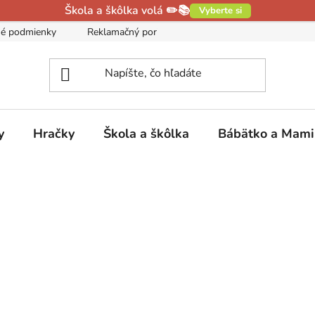
Škola a škôlka volá ✏️📚
Vyberte si
é podmienky
Reklamačný poriadok
Podmienky ochrany oso
y
Hračky
Škola a škôlka
Bábätko a Mam