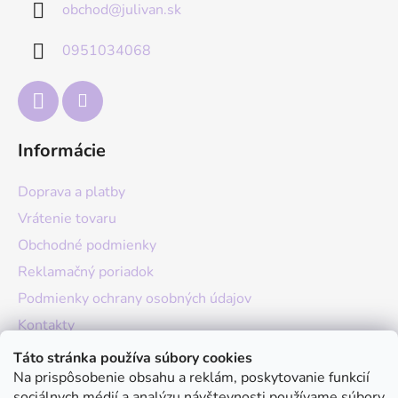
obchod
@
julivan.sk
ä
t
0951034068
i
e
Informácie
Doprava a platby
Vrátenie tovaru
Obchodné podmienky
Reklamačný poriadok
Podmienky ochrany osobných údajov
Kontakty
O nás
Táto stránka používa súbory cookies
Na prispôsobenie obsahu a reklám, poskytovanie funkcií
Hodnotenie obchodu
sociálnych médií a analýzu návštevnosti používame súbory