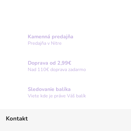
Kamenná predajňa
Predajňa v Nitre
Doprava od 2,99€
Nad 110€ doprava zadarmo
Sledovanie balíka
Viete kde je práve Váš balík
Z
Kontakt
á
p