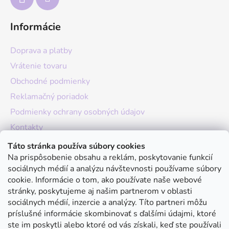
Informácie
Doprava a platby
Vrátenie tovaru
Obchodné podmienky
Reklamačný poriadok
Podmienky ochrany osobných údajov
Kontakty
O nás
Táto stránka používa súbory cookies
Na prispôsobenie obsahu a reklám, poskytovanie funkcií
Hodnotenie obchodu
sociálnych médií a analýzu návštevnosti používame súbory
Moja objednávka
cookie. Informácie o tom, ako používate naše webové
stránky, poskytujeme aj našim partnerom v oblasti
Instagram
sociálnych médií, inzercie a analýzy. Títo partneri môžu
príslušné informácie skombinovať s ďalšími údajmi, ktoré
ste im poskytli alebo ktoré od vás získali, keď ste používali