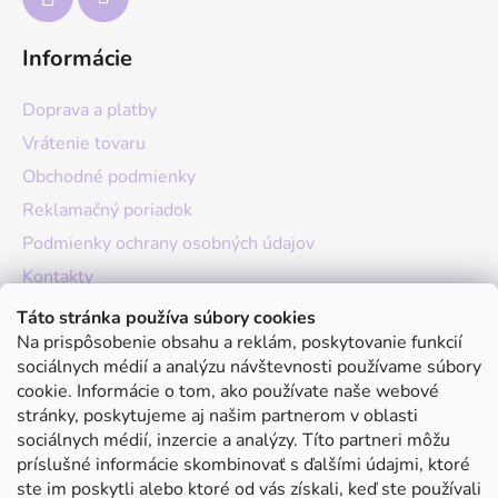
Informácie
Doprava a platby
Vrátenie tovaru
Obchodné podmienky
Reklamačný poriadok
Podmienky ochrany osobných údajov
Kontakty
O nás
Táto stránka používa súbory cookies
Na prispôsobenie obsahu a reklám, poskytovanie funkcií
Hodnotenie obchodu
sociálnych médií a analýzu návštevnosti používame súbory
Moja objednávka
cookie. Informácie o tom, ako používate naše webové
stránky, poskytujeme aj našim partnerom v oblasti
Instagram
sociálnych médií, inzercie a analýzy. Títo partneri môžu
príslušné informácie skombinovať s ďalšími údajmi, ktoré
ste im poskytli alebo ktoré od vás získali, keď ste používali