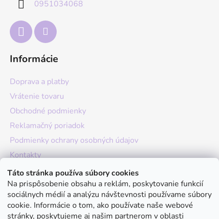
0951034068
i
e
Informácie
Doprava a platby
Vrátenie tovaru
Obchodné podmienky
Reklamačný poriadok
Podmienky ochrany osobných údajov
Kontakty
O nás
Táto stránka používa súbory cookies
Na prispôsobenie obsahu a reklám, poskytovanie funkcií
Hodnotenie obchodu
sociálnych médií a analýzu návštevnosti používame súbory
Moja objednávka
cookie. Informácie o tom, ako používate naše webové
stránky, poskytujeme aj našim partnerom v oblasti