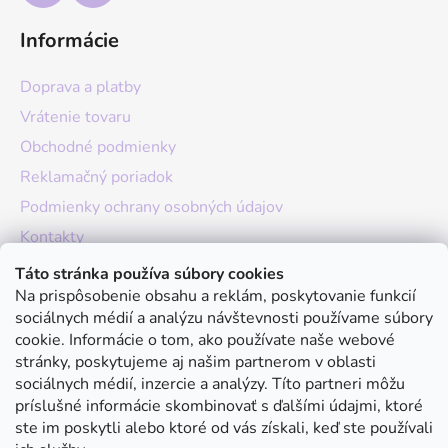
Informácie
Doprava a platby
Vrátenie tovaru
Obchodné podmienky
Reklamačný poriadok
Podmienky ochrany osobných údajov
Kontakty
O nás
Táto stránka používa súbory cookies
Na prispôsobenie obsahu a reklám, poskytovanie funkcií
Hodnotenie obchodu
sociálnych médií a analýzu návštevnosti používame súbory
Moja objednávka
cookie. Informácie o tom, ako používate naše webové
stránky, poskytujeme aj našim partnerom v oblasti
Instagram
sociálnych médií, inzercie a analýzy. Títo partneri môžu
príslušné informácie skombinovať s ďalšími údajmi, ktoré
ste im poskytli alebo ktoré od vás získali, keď ste používali