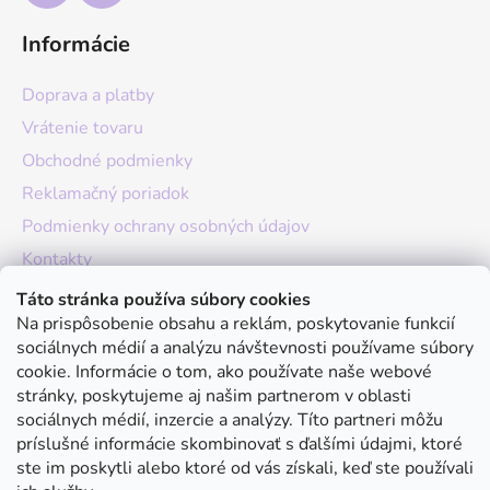
Informácie
Doprava a platby
Vrátenie tovaru
Obchodné podmienky
Reklamačný poriadok
Podmienky ochrany osobných údajov
Kontakty
O nás
Táto stránka používa súbory cookies
Na prispôsobenie obsahu a reklám, poskytovanie funkcií
Hodnotenie obchodu
sociálnych médií a analýzu návštevnosti používame súbory
Moja objednávka
cookie. Informácie o tom, ako používate naše webové
stránky, poskytujeme aj našim partnerom v oblasti
Instagram
sociálnych médií, inzercie a analýzy. Títo partneri môžu
príslušné informácie skombinovať s ďalšími údajmi, ktoré
ste im poskytli alebo ktoré od vás získali, keď ste používali