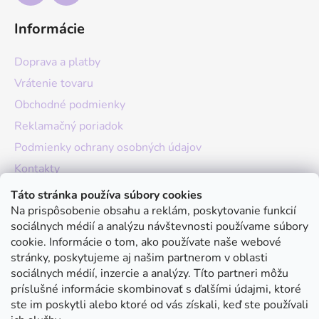
Informácie
Doprava a platby
Vrátenie tovaru
Obchodné podmienky
Reklamačný poriadok
Podmienky ochrany osobných údajov
Kontakty
O nás
Táto stránka používa súbory cookies
Na prispôsobenie obsahu a reklám, poskytovanie funkcií
Hodnotenie obchodu
sociálnych médií a analýzu návštevnosti používame súbory
Moja objednávka
cookie. Informácie o tom, ako používate naše webové
stránky, poskytujeme aj našim partnerom v oblasti
Instagram
sociálnych médií, inzercie a analýzy. Títo partneri môžu
príslušné informácie skombinovať s ďalšími údajmi, ktoré
ste im poskytli alebo ktoré od vás získali, keď ste používali