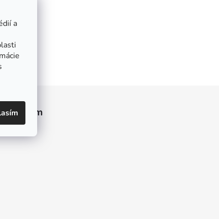
dií a
lasti
rmácie
s
Instagram
lasím