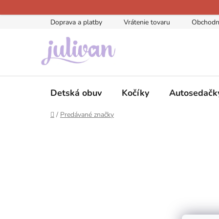
Prejsť
na
Doprava a platby
Vrátenie tovaru
Obchodn
obsah
Detská obuv
Kočíky
Autosedačk
Domov
/
Predávané značky