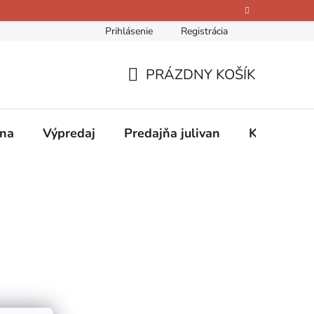
Prihlásenie
Registrácia
bných údajov
Kontakty
O nás
Hodnotenie obchodu
PRÁZDNY KOŠÍK
NÁKUPNÝ
KOŠÍK
ina
Výpredaj
Predajňa julivan
Kontakty