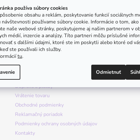
tránka používa súbory cookies
pôsobenie obsahu a reklám, poskytovanie funkcií sociálnych mé
 návštevnosti používame súbory cookie. Informácie o tom, ako
ate naše webové stránky, poskytujeme aj našim partnerom v ob
ych médií, inzercie a analýzy. Títo partneri môžu príslušné info
ovať s ďalšími údajmi, ktoré ste im poskytli alebo ktoré od vá
, keď ste používali ich služby.
formácií
tu
.
Informácie
avenie
Odmietnuť
Súh
Doprava a platby
Vrátenie tovaru
Obchodné podmienky
Reklamačný poriadok
Podmienky ochrany osobných údajov
Kontakty