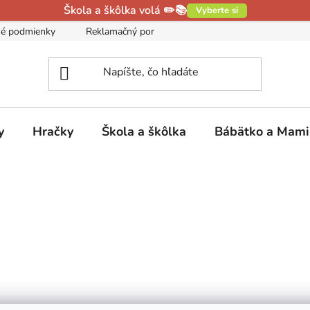
Škola a škôlka volá ✏️📚
Vyberte si
é podmienky
Reklamačný poriadok
Podmienky ochrany oso
y
Hračky
Škola a škôlka
Bábätko a Mam