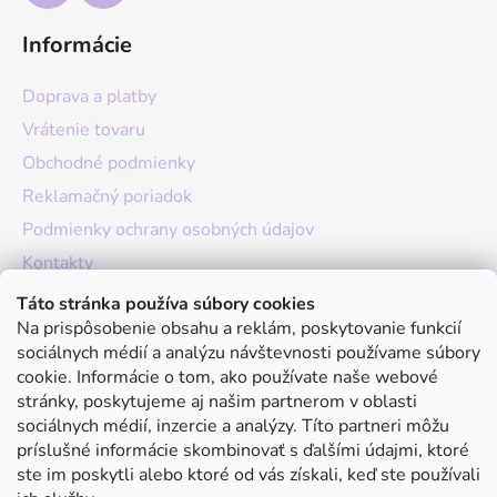
Informácie
Doprava a platby
Vrátenie tovaru
Obchodné podmienky
Reklamačný poriadok
Podmienky ochrany osobných údajov
Kontakty
O nás
Táto stránka používa súbory cookies
Na prispôsobenie obsahu a reklám, poskytovanie funkcií
Hodnotenie obchodu
sociálnych médií a analýzu návštevnosti používame súbory
Moja objednávka
cookie. Informácie o tom, ako používate naše webové
stránky, poskytujeme aj našim partnerom v oblasti
Instagram
sociálnych médií, inzercie a analýzy. Títo partneri môžu
príslušné informácie skombinovať s ďalšími údajmi, ktoré
ste im poskytli alebo ktoré od vás získali, keď ste používali