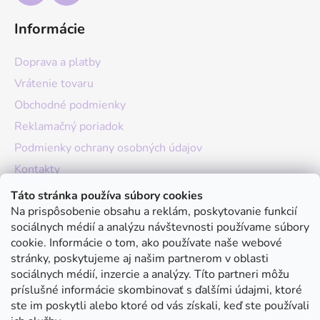
Informácie
Doprava a platby
Vrátenie tovaru
Obchodné podmienky
Reklamačný poriadok
Podmienky ochrany osobných údajov
Kontakty
O nás
Táto stránka používa súbory cookies
Na prispôsobenie obsahu a reklám, poskytovanie funkcií
Hodnotenie obchodu
sociálnych médií a analýzu návštevnosti používame súbory
Moja objednávka
cookie. Informácie o tom, ako používate naše webové
stránky, poskytujeme aj našim partnerom v oblasti
Instagram
sociálnych médií, inzercie a analýzy. Títo partneri môžu
príslušné informácie skombinovať s ďalšími údajmi, ktoré
ste im poskytli alebo ktoré od vás získali, keď ste používali