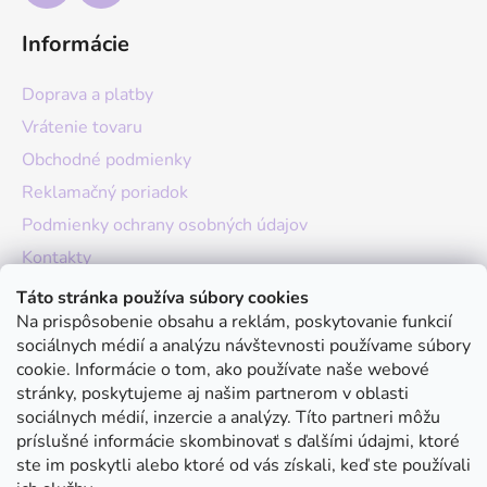
Informácie
Doprava a platby
Vrátenie tovaru
Obchodné podmienky
Reklamačný poriadok
Podmienky ochrany osobných údajov
Kontakty
O nás
Táto stránka používa súbory cookies
Na prispôsobenie obsahu a reklám, poskytovanie funkcií
Hodnotenie obchodu
sociálnych médií a analýzu návštevnosti používame súbory
Moja objednávka
cookie. Informácie o tom, ako používate naše webové
stránky, poskytujeme aj našim partnerom v oblasti
Instagram
sociálnych médií, inzercie a analýzy. Títo partneri môžu
príslušné informácie skombinovať s ďalšími údajmi, ktoré
ste im poskytli alebo ktoré od vás získali, keď ste používali