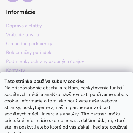
Informácie
Doprava a platby
Vrátenie tovaru
Obchodné podmienky
Reklamačný poriadok
Podmienky ochrany osobných údajov
Kontakty
O nás
Táto stránka používa súbory cookies
Na prispôsobenie obsahu a reklám, poskytovanie funkcií
Hodnotenie obchodu
sociálnych médií a analýzu návštevnosti používame súbory
Moja objednávka
cookie. Informácie o tom, ako používate naše webové
stránky, poskytujeme aj našim partnerom v oblasti
Instagram
sociálnych médií, inzercie a analýzy. Títo partneri môžu
príslušné informácie skombinovať s ďalšími údajmi, ktoré
ste im poskytli alebo ktoré od vás získali, keď ste používali