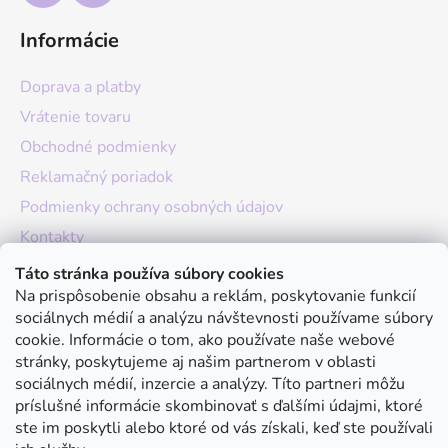
Informácie
Doprava a platby
Vrátenie tovaru
Obchodné podmienky
Reklamačný poriadok
Podmienky ochrany osobných údajov
Kontakty
O nás
Táto stránka používa súbory cookies
Na prispôsobenie obsahu a reklám, poskytovanie funkcií
Hodnotenie obchodu
sociálnych médií a analýzu návštevnosti používame súbory
Moja objednávka
cookie. Informácie o tom, ako používate naše webové
stránky, poskytujeme aj našim partnerom v oblasti
Instagram
sociálnych médií, inzercie a analýzy. Títo partneri môžu
príslušné informácie skombinovať s ďalšími údajmi, ktoré
ste im poskytli alebo ktoré od vás získali, keď ste používali