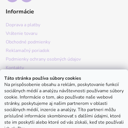
Informácie
Doprava a platby
Vrátenie tovaru
Obchodné podmienky
Reklamačný poriadok
Podmienky ochrany osobných údajov
Kontakty
O nás
Táto stránka používa súbory cookies
Na prispôsobenie obsahu a reklám, poskytovanie funkcií
Hodnotenie obchodu
sociálnych médií a analýzu návštevnosti používame súbory
Moja objednávka
cookie. Informácie o tom, ako používate naše webové
stránky, poskytujeme aj našim partnerom v oblasti
Instagram
sociálnych médií, inzercie a analýzy. Títo partneri môžu
príslušné informácie skombinovať s ďalšími údajmi, ktoré
ste im poskytli alebo ktoré od vás získali, keď ste používali