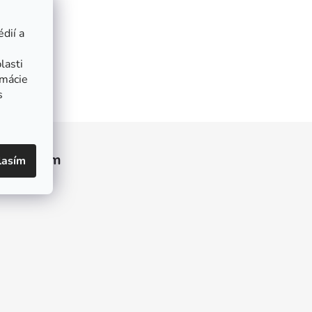
dií a
lasti
rmácie
s
Instagram
lasím