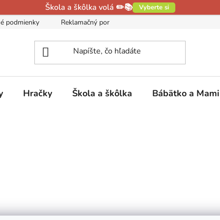
Škola a škôlka volá ✏️📚
Vyberte si
é podmienky
Reklamačný poriadok
Podmienky ochrany oso
y
Hračky
Škola a škôlka
Bábätko a Mam