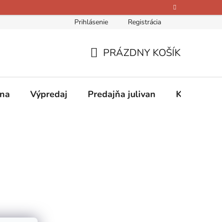
Prihlásenie
Registrácia
bných údajov
Kontakty
O nás
Hodnotenie obchodu
PRÁZDNY KOŠÍK
NÁKUPNÝ
KOŠÍK
ina
Výpredaj
Predajňa julivan
Kontakty