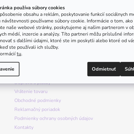
tránka používa súbory cookies
pôsobenie obsahu a reklám, poskytovanie funkcií sociálnych mé
 návštevnosti používame súbory cookie. Informácie o tom, ako
ate naše webové stránky, poskytujeme aj našim partnerom v ob
ych médií, inzercie a analýzy. Títo partneri môžu príslušné info
ovať s ďalšími údajmi, ktoré ste im poskytli alebo ktoré od vá
, keď ste používali ich služby.
formácií
tu
.
Informácie
avenie
Odmietnuť
Súh
Doprava a platby
Vrátenie tovaru
Obchodné podmienky
Reklamačný poriadok
Podmienky ochrany osobných údajov
Kontakty