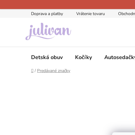
Prejsť
na
Doprava a platby
Vrátenie tovaru
Obchodn
obsah
Detská obuv
Kočíky
Autosedačk
Domov
/
Predávané značky