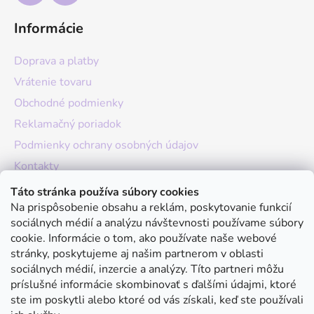
Informácie
Doprava a platby
Vrátenie tovaru
Obchodné podmienky
Reklamačný poriadok
Podmienky ochrany osobných údajov
Kontakty
O nás
Táto stránka používa súbory cookies
Na prispôsobenie obsahu a reklám, poskytovanie funkcií
Hodnotenie obchodu
sociálnych médií a analýzu návštevnosti používame súbory
Moja objednávka
cookie. Informácie o tom, ako používate naše webové
stránky, poskytujeme aj našim partnerom v oblasti
Instagram
sociálnych médií, inzercie a analýzy. Títo partneri môžu
príslušné informácie skombinovať s ďalšími údajmi, ktoré
ste im poskytli alebo ktoré od vás získali, keď ste používali