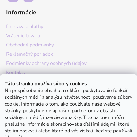
Informácie
Doprava a platby
Vrátenie tovaru
Obchodné podmienky
Reklamačný poriadok
Podmienky ochrany osobných údajov
Kontakty
O nás
Táto stránka používa súbory cookies
Na prispôsobenie obsahu a reklám, poskytovanie funkcií
Hodnotenie obchodu
sociálnych médií a analýzu návštevnosti používame súbory
Moja objednávka
cookie. Informácie o tom, ako používate naše webové
stránky, poskytujeme aj našim partnerom v oblasti
Instagram
sociálnych médií, inzercie a analýzy. Títo partneri môžu
príslušné informácie skombinovať s ďalšími údajmi, ktoré
ste im poskytli alebo ktoré od vás získali, keď ste používali