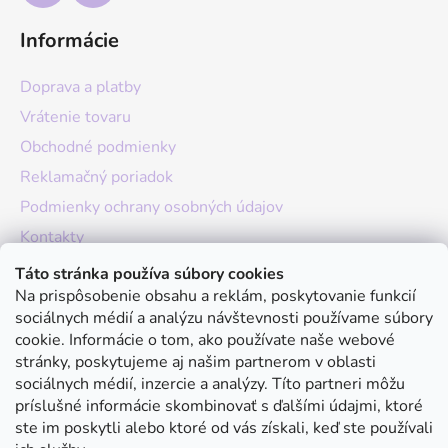
Informácie
Doprava a platby
Vrátenie tovaru
Obchodné podmienky
Reklamačný poriadok
Podmienky ochrany osobných údajov
Kontakty
O nás
Táto stránka používa súbory cookies
Na prispôsobenie obsahu a reklám, poskytovanie funkcií
Hodnotenie obchodu
sociálnych médií a analýzu návštevnosti používame súbory
Moja objednávka
cookie. Informácie o tom, ako používate naše webové
stránky, poskytujeme aj našim partnerom v oblasti
Instagram
sociálnych médií, inzercie a analýzy. Títo partneri môžu
príslušné informácie skombinovať s ďalšími údajmi, ktoré
ste im poskytli alebo ktoré od vás získali, keď ste používali