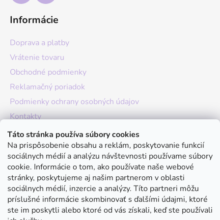
Informácie
Doprava a platby
Vrátenie tovaru
Obchodné podmienky
Reklamačný poriadok
Podmienky ochrany osobných údajov
Kontakty
O nás
Táto stránka používa súbory cookies
Na prispôsobenie obsahu a reklám, poskytovanie funkcií
Hodnotenie obchodu
sociálnych médií a analýzu návštevnosti používame súbory
Moja objednávka
cookie. Informácie o tom, ako používate naše webové
stránky, poskytujeme aj našim partnerom v oblasti
Instagram
sociálnych médií, inzercie a analýzy. Títo partneri môžu
príslušné informácie skombinovať s ďalšími údajmi, ktoré
ste im poskytli alebo ktoré od vás získali, keď ste používali